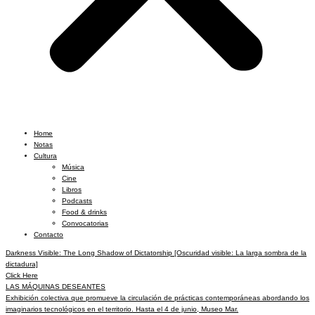
Home
Notas
Cultura
Música
Cine
Libros
Podcasts
Food & drinks
Convocatorias
Contacto
Darkness Visible: The Long Shadow of Dictatorship [Oscuridad visible: La larga sombra de la
dictadura]
Click Here
LAS MÁQUINAS DESEANTES
Exhibición colectiva que promueve la circulación de prácticas contemporáneas abordando los
imaginarios tecnológicos en el territorio. Hasta el 4 de junio, Museo Mar.