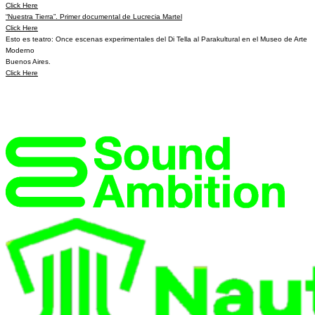
Click Here
“Nuestra Tierra”. Primer documental de Lucrecia Martel
Click Here
Esto es teatro: Once escenas experimentales del Di Tella al Parakultural en el Museo de Arte
Moderno
Buenos Aires.
Click Here