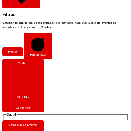
Filtros
Cambiando cualquiera de las entradas del formulario hará que la lista de eventos se
actualice con los resultados filtrados.
Hecho
Restablecer
Ciudad
:
Abrir filtro
Cerrar filtro
Ciudad
Categoría de Evento
: